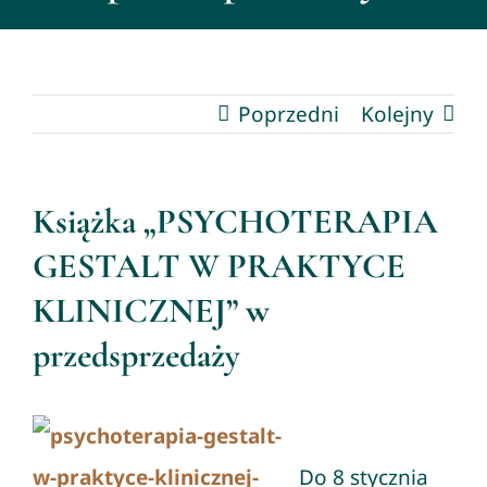
Aktualności
Znajdź psychoterapeutę lub superwizora
Poprzedni
Kolejny
Kontakt
Książka „PSYCHOTERAPIA
GESTALT W PRAKTYCE
KLINICZNEJ” w
przedsprzedaży
Do 8 stycznia