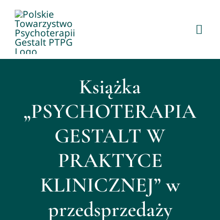
Przejdź
do
Togg
zawartości
Navi
O PTPG
Książka
Członkostwo
„PSYCHOTERAPIA
Psychoterapia Gestalt
GESTALT W
PRAKTYCE
Dla psychoterapeutów
KLINICZNEJ” w
KONFERENCJA 2026
przedsprzedaży