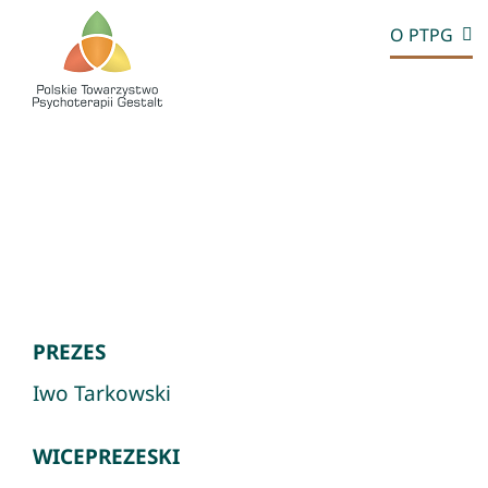
Przejdź
O PTPG
do
zawartości
PREZES
Iwo Tarkowski
WICEPREZESKI