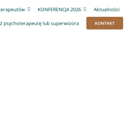
terapeutów
KONFERENCJA 2026
Aktualności
ź psychoterapeutę lub superwizora
KONTAKT