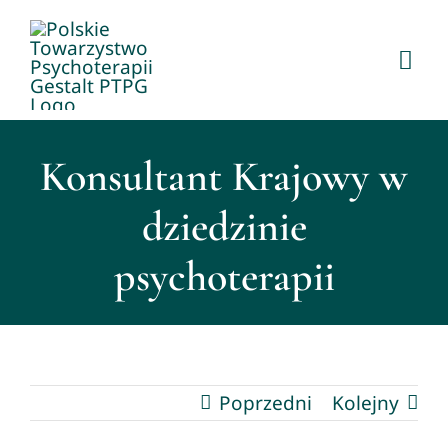
Przejdź
do
Togg
zawartości
Navi
O PTPG
Konsultant Krajowy w
Członkostwo
dziedzinie
Psychoterapia Gestalt
psychoterapii
Dla psychoterapeutów
KONFERENCJA 2026
Poprzedni
Kolejny