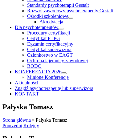
Standardy psychoterapii Gestalt
Rozwój zawodowy psychoterapeuty Gestalt
Ośrodki szkoleniowe
Akredytacja
Dla psychoterapeutów
Procedury certyfikacji
Certyfikat PTPG
Egzamin certyfikacyjny
Certyfikat superwizora
Członkostwo w EAGT
Ochrona tajemnicy zawodowej
RODO
KONFERENCJA 2026
Minione Konferencje
Aktualności
Znajdź psychoterapeutę lub superwizora
KONTAKT
Pałyska Tomasz
Strona główna
»
Pałyska Tomasz
Poprzedni
Kolejny