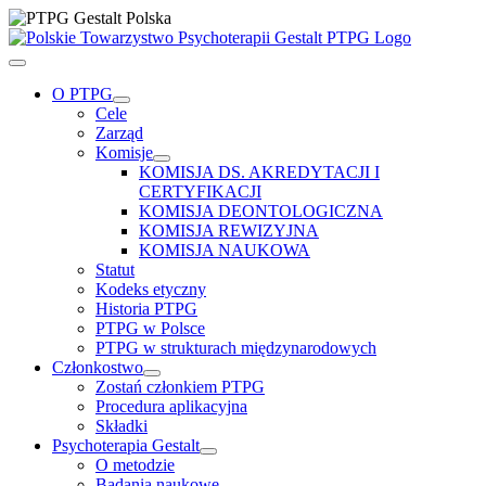
Przejdź
do
zawartości
Toggle
Navigation
O PTPG
Cele
Zarząd
Komisje
KOMISJA DS. AKREDYTACJI I
CERTYFIKACJI
KOMISJA DEONTOLOGICZNA
KOMISJA REWIZYJNA
KOMISJA NAUKOWA
Statut
Kodeks etyczny
Historia PTPG
PTPG w Polsce
PTPG w strukturach międzynarodowych
Członkostwo
Zostań członkiem PTPG
Procedura aplikacyjna
Składki
Psychoterapia Gestalt
O metodzie
Badania naukowe