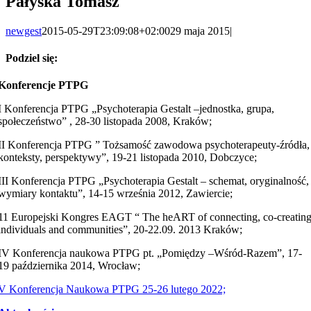
Pałyska Tomasz
newgest
2015-05-29T23:09:08+02:00
29 maja 2015
|
Podziel się:
Facebook
X
LinkedIn
WhatsApp
Email
Konferencje PTPG
I Konferencja PTPG „Psychoterapia Gestalt –jednostka, grupa,
społeczeństwo” , 28-30 listopada 2008, Kraków;
II Konferencja PTPG ” Tożsamość zawodowa psychoterapeuty-źródła,
konteksty, perspektywy”, 19-21 listopada 2010, Dobczyce;
III Konferencja PTPG „Psychoterapia Gestalt – schemat, oryginalność,
wymiary kontaktu”, 14-15 września 2012, Zawiercie;
11 Europejski Kongres EAGT “ The heART of connecting, co-creatin
individuals and communities”, 20-22.09. 2013 Kraków;
IV Konferencja naukowa PTPG pt. „Pomiędzy –Wśród-Razem”, 17-
19 października 2014, Wrocław;
V Konferencja Naukowa PTPG 25-26 lutego 2022;