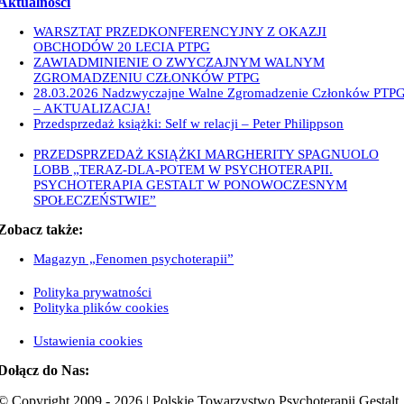
Aktualności
WARSZTAT PRZEDKONFERENCYJNY Z OKAZJI
OBCHODÓW 20 LECIA PTPG
17 maja 2026
ZAWIADMINIENIE O ZWYCZAJNYM WALNYM
ZGROMADZENIU CZŁONKÓW PTPG
22 kwietnia 2026
28.03.2026 Nadzwyczajne Walne Zgromadzenie Członków PTP
– AKTUALIZACJA!
15 marca 2026
Przedsprzedaż książki: Self w relacji – Peter Philippson
6 marca
2026
PRZEDSPRZEDAŻ KSIĄŻKI MARGHERITY SPAGNUOLO
LOBB „TERAZ-DLA-POTEM W PSYCHOTERAPII.
PSYCHOTERAPIA GESTALT W PONOWOCZESNYM
SPOŁECZEŃSTWIE”
3 lutego 2026
Zobacz także:
Magazyn „Fenomen psychoterapii”
Polityka prywatności
Polityka plików cookies
Ustawienia cookies
Dołącz do Nas:
© Copyright 2009 - 2026 | Polskie Towarzystwo Psychoterapii Gestalt