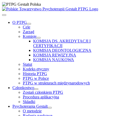
Przejdź
do
zawartości
Toggle
Navigation
O PTPG
Cele
Zarząd
Komisje
KOMISJA DS. AKREDYTACJI I
CERTYFIKACJI
KOMISJA DEONTOLOGICZNA
KOMISJA REWIZYJNA
KOMISJA NAUKOWA
Statut
Kodeks etyczny
Historia PTPG
PTPG w Polsce
PTPG w strukturach międzynarodowych
Członkostwo
Zostań członkiem PTPG
Procedura aplikacyjna
Składki
Psychoterapia Gestalt
O metodzie
Badania naukowe