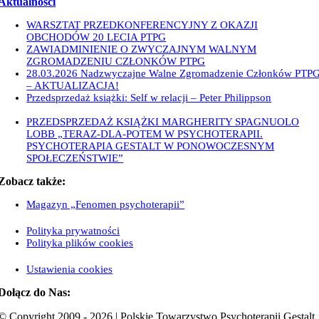
Aktualności
WARSZTAT PRZEDKONFERENCYJNY Z OKAZJI
OBCHODÓW 20 LECIA PTPG
17 maja 2026
ZAWIADMINIENIE O ZWYCZAJNYM WALNYM
ZGROMADZENIU CZŁONKÓW PTPG
22 kwietnia 2026
28.03.2026 Nadzwyczajne Walne Zgromadzenie Członków PTP
– AKTUALIZACJA!
15 marca 2026
Przedsprzedaż książki: Self w relacji – Peter Philippson
6 marca
2026
PRZEDSPRZEDAŻ KSIĄŻKI MARGHERITY SPAGNUOLO
LOBB „TERAZ-DLA-POTEM W PSYCHOTERAPII.
PSYCHOTERAPIA GESTALT W PONOWOCZESNYM
SPOŁECZEŃSTWIE”
3 lutego 2026
Zobacz także:
Magazyn „Fenomen psychoterapii”
Polityka prywatności
Polityka plików cookies
Ustawienia cookies
Dołącz do Nas:
© Copyright 2009 - 2026 | Polskie Towarzystwo Psychoterapii Gestalt