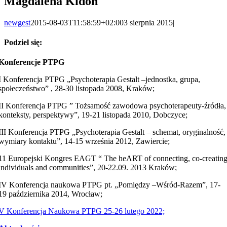
Magdalena Kidoń
newgest
2015-08-03T11:58:59+02:00
3 sierpnia 2015
|
Podziel się:
Facebook
X
LinkedIn
WhatsApp
Email
Konferencje PTPG
I Konferencja PTPG „Psychoterapia Gestalt –jednostka, grupa,
społeczeństwo” , 28-30 listopada 2008, Kraków;
II Konferencja PTPG ” Tożsamość zawodowa psychoterapeuty-źródła,
konteksty, perspektywy”, 19-21 listopada 2010, Dobczyce;
III Konferencja PTPG „Psychoterapia Gestalt – schemat, oryginalność,
wymiary kontaktu”, 14-15 września 2012, Zawiercie;
11 Europejski Kongres EAGT “ The heART of connecting, co-creatin
individuals and communities”, 20-22.09. 2013 Kraków;
IV Konferencja naukowa PTPG pt. „Pomiędzy –Wśród-Razem”, 17-
19 października 2014, Wrocław;
V Konferencja Naukowa PTPG 25-26 lutego 2022;