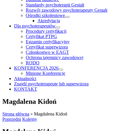
Standardy psychoterapii Gestalt
Rozwój zawodowy psychoterapeuty Gestalt
Ośrodki szkoleniowe
Akredytacja
Dla psychoterapeutów
Procedury certyfikacji
Certyfikat PTPG
Egzamin certyfikacyjny
Certyfikat superwizora
Członkostwo w EAGT
Ochrona tajemnicy zawodowej
RODO
KONFERENCJA 2026
Minione Konferencje
Aktualności
Znajdź psychoterapeutę lub superwizora
KONTAKT
Magdalena Kidoń
Strona główna
»
Magdalena Kidoń
Poprzedni
Kolejny