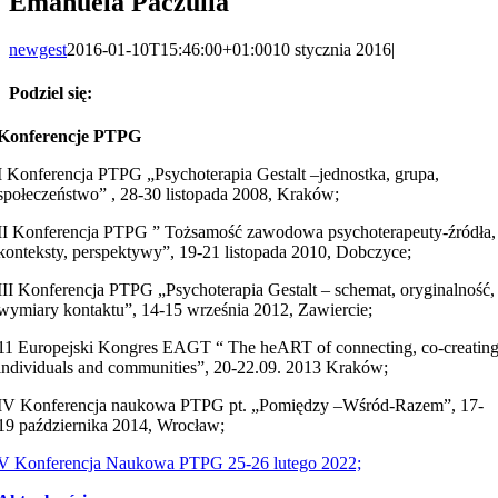
Emanuela Paczulla
newgest
2016-01-10T15:46:00+01:00
10 stycznia 2016
|
Podziel się:
Facebook
X
LinkedIn
WhatsApp
Email
Konferencje PTPG
I Konferencja PTPG „Psychoterapia Gestalt –jednostka, grupa,
społeczeństwo” , 28-30 listopada 2008, Kraków;
II Konferencja PTPG ” Tożsamość zawodowa psychoterapeuty-źródła,
konteksty, perspektywy”, 19-21 listopada 2010, Dobczyce;
III Konferencja PTPG „Psychoterapia Gestalt – schemat, oryginalność,
wymiary kontaktu”, 14-15 września 2012, Zawiercie;
11 Europejski Kongres EAGT “ The heART of connecting, co-creatin
individuals and communities”, 20-22.09. 2013 Kraków;
IV Konferencja naukowa PTPG pt. „Pomiędzy –Wśród-Razem”, 17-
19 października 2014, Wrocław;
V Konferencja Naukowa PTPG 25-26 lutego 2022;