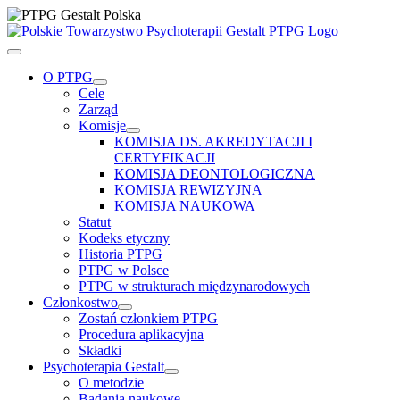
Przejdź
do
zawartości
Toggle
Navigation
O PTPG
Cele
Zarząd
Komisje
KOMISJA DS. AKREDYTACJI I
CERTYFIKACJI
KOMISJA DEONTOLOGICZNA
KOMISJA REWIZYJNA
KOMISJA NAUKOWA
Statut
Kodeks etyczny
Historia PTPG
PTPG w Polsce
PTPG w strukturach międzynarodowych
Członkostwo
Zostań członkiem PTPG
Procedura aplikacyjna
Składki
Psychoterapia Gestalt
O metodzie
Badania naukowe